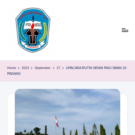
Skip
to
content
S
TACELAK
(TAGEH,
M
Home
2023
September
27
UPACARA RUTIN SENIN PAGI SMAN 16
CADIAK,
PADANG
A
ELOK
LAKU)
N
1
6
P
A