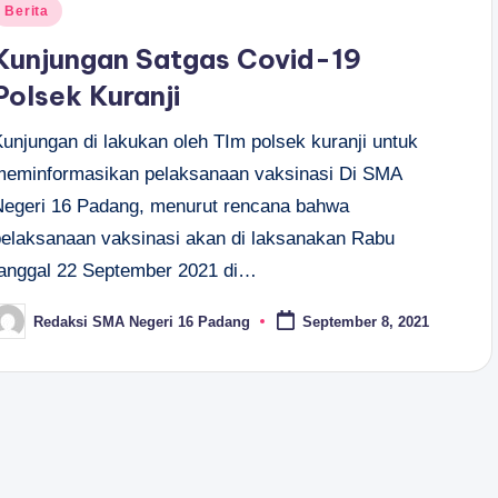
osted
Berita
n
Kunjungan Satgas Covid-19
Polsek Kuranji
Kunjungan di lakukan oleh TIm polsek kuranji untuk
meminformasikan pelaksanaan vaksinasi Di SMA
Negeri 16 Padang, menurut rencana bahwa
pelaksanaan vaksinasi akan di laksanakan Rabu
tanggal 22 September 2021 di…
Redaksi SMA Negeri 16 Padang
September 8, 2021
osted
y