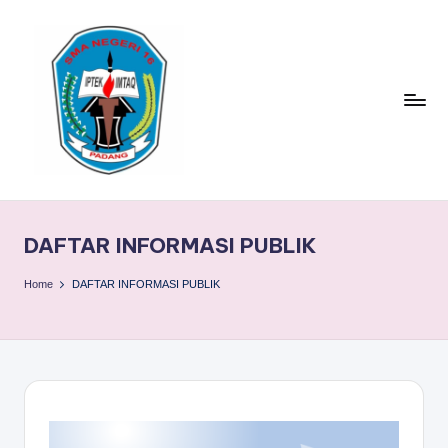
Skip
to
content
S
TACELAK
(TAGEH,
M
CADIAK,
DAFTAR INFORMASI PUBLIK
A
ELOK
LAKU)
N
Home
DAFTAR INFORMASI PUBLIK
1
6
P
A