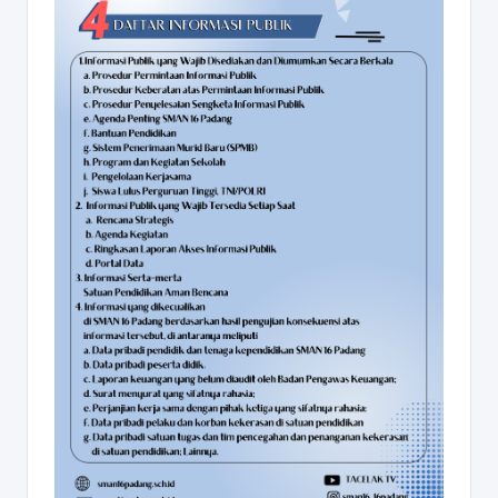
D
A
N
G