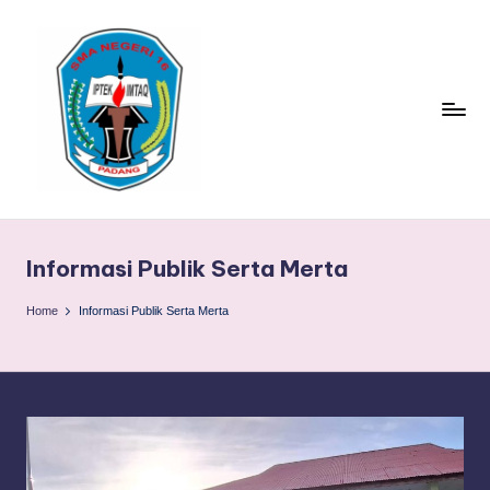
Skip
to
content
S
TACELAK
(TAGEH,
M
CADIAK,
Informasi Publik Serta Merta
A
ELOK
LAKU)
N
Home
Informasi Publik Serta Merta
1
6
P
A