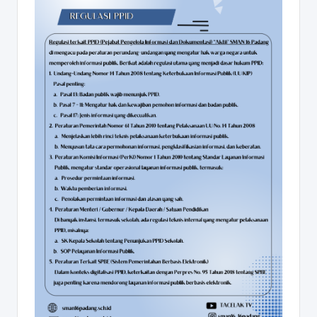
D
A
N
G