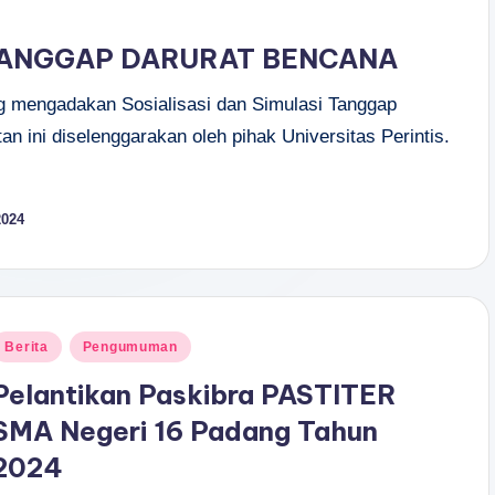
 TANGGAP DARURAT BENCANA
 mengadakan Sosialisasi dan Simulasi Tanggap
n ini diselenggarakan oleh pihak Universitas Perintis.
2024
osted
Berita
Pengumuman
n
Pelantikan Paskibra PASTITER
SMA Negeri 16 Padang Tahun
2024