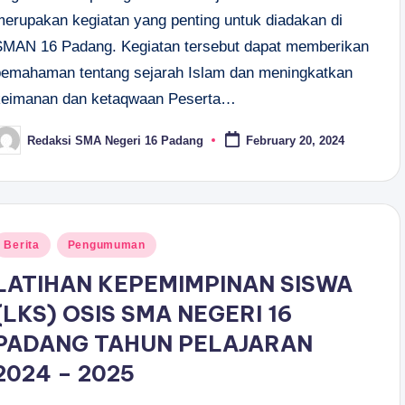
merupakan kegiatan yang penting untuk diadakan di
SMAN 16 Padang. Kegiatan tersebut dapat memberikan
pemahaman tentang sejarah Islam dan meningkatkan
keimanan dan ketaqwaan Peserta…
Redaksi SMA Negeri 16 Padang
February 20, 2024
osted
y
osted
Berita
Pengumuman
n
LATIHAN KEPEMIMPINAN SISWA
(LKS) OSIS SMA NEGERI 16
PADANG TAHUN PELAJARAN
2024 – 2025