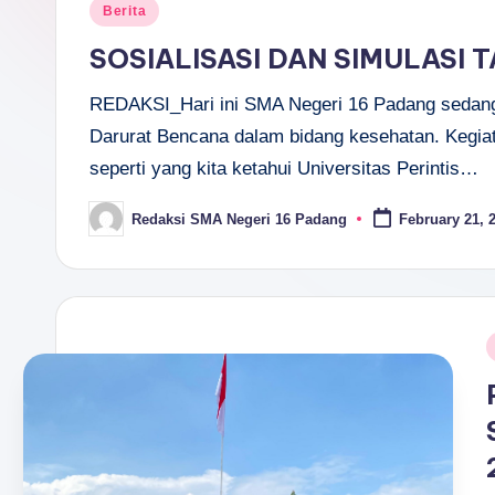
P
Posted
Berita
A
in
SOSIALISASI DAN SIMULASI
D
REDAKSI_Hari ini SMA Negeri 16 Padang sedang
A
Darurat Bencana dalam bidang kesehatan. Kegiata
seperti yang kita ketahui Universitas Perintis…
N
Redaksi SMA Negeri 16 Padang
February 21, 
G
Posted
by
P
i