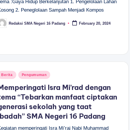
Tema :Gaya Hidup Berkelanjutan 1. Pengelolaan Lahan
Kosong 2. Peneglolaan Sampah Menjadi Kompos
Redaksi SMA Negeri 16 Padang
February 20, 2024
osted
y
osted
Berita
Pengumuman
n
Memperingati Isra Mi’rad dengan
tema “Tebarkan manfaat ciptakan
generasi sekolah yang taat
ibadah” SMA Negeri 16 Padang
Kegiatan memperingati Isra Mi’raj Nabi Muhammad