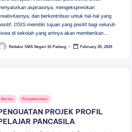
menyalurkan aspirasinya, mengekspresikan
reativitasnya, dan berkontribusi untuk hal-hal yang
ositif. OSIS memiliki tujuan yang positif bagi seluruh
siswa di sekolah yang artinya akan memberikan…
Redaksi SMA Negeri 16 Padang
February 20, 2024
osted
y
osted
Berita
Pengumuman
n
PENGUATAN PROJEK PROFIL
PELAJAR PANCASILA