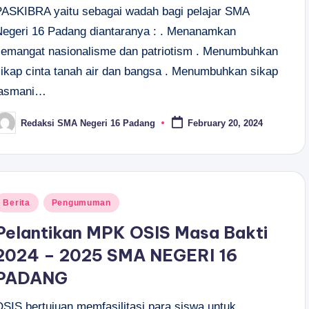
PASKIBRA yaitu sebagai wadah bagi pelajar SMA
Negeri 16 Padang diantaranya : . Menanamkan
semangat nasionalisme dan patriotism . Menumbuhkan
sikap cinta tanah air dan bangsa . Menumbuhkan sikap
jasmani…
Redaksi SMA Negeri 16 Padang
February 20, 2024
osted
y
osted
Berita
Pengumuman
n
Pelantikan MPK OSIS Masa Bakti
2024 – 2025 SMA NEGERI 16
PADANG
OSIS bertujuan memfasilitasi para siswa untuk