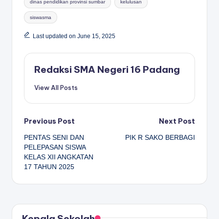
dinas pendidikan provinsi sumbar
kelulusan
siswasma
Last updated on June 15, 2025
Redaksi SMA Negeri 16 Padang
View All Posts
Post
Previous Post
Next Post
PENTAS SENI DAN
PIK R SAKO BERBAGI
navigation
PELEPASAN SISWA
KELAS XII ANGKATAN
17 TAHUN 2025
Kepala Sekolah