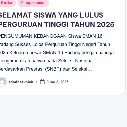
osted
Berita
Pengumuman
n
SELAMAT SISWA YANG LULUS
PERGURUAN TINGGI TAHUN 2025
PENGUMUMAN KEBANGGAAN Siswa SMAN 16
Padang Sukses Lolos Perguruan Tinggi Negeri Tahun
2025 Keluarga besar SMAN 16 Padang dengan bangga
mengumumkan bahwa pada Seleksi Nasional
Berdasarkan Prestasi (SNBP) dan Seleksi…
adminsekolah
June 2, 2025
osted
y