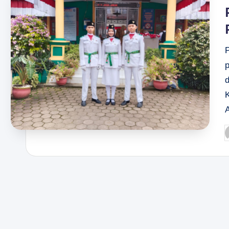
A
P
b