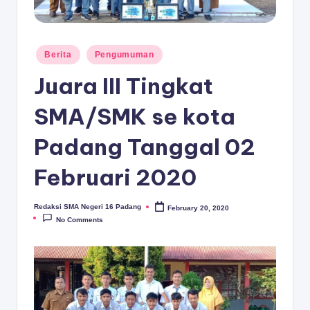
D
A
N
Posted
Berita
Pengumuman
in
G
Juara III Tingkat
SMA/SMK se kota
Padang Tanggal 02
Februari 2020
Redaksi SMA Negeri 16 Padang
February 20, 2020
Posted
by
No Comments