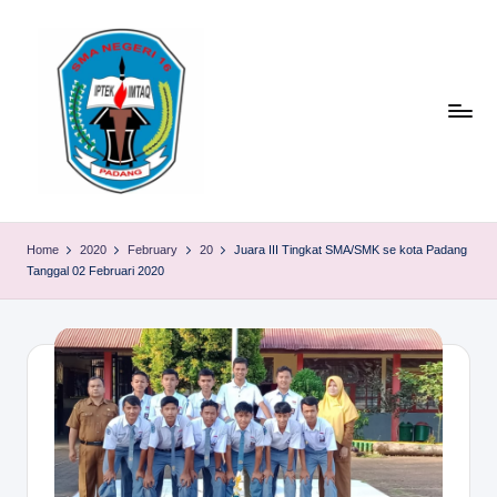
Skip
to
content
S
TACELAK
(TAGEH,
M
Home
2020
February
20
Juara III Tingkat SMA/SMK se kota Padang
CADIAK,
Tanggal 02 Februari 2020
A
ELOK
LAKU)
N
1
6
P
A