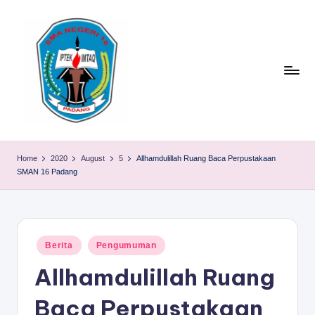
Skip
to
content
S
TACELAK
(TAGEH,
M
Home
2020
August
5
Allhamdulillah Ruang Baca Perpustakaan
CADIAK,
SMAN 16 Padang
A
ELOK
LAKU)
N
1
Posted
6
Berita
Pengumuman
in
Allhamdulillah Ruang
P
A
Baca Perpustakaan