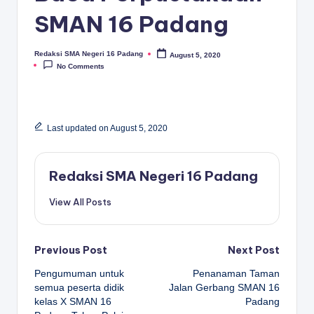
D
SMAN 16 Padang
A
N
Redaksi SMA Negeri 16 Padang
August 5, 2020
Posted
by
No Comments
G
Last updated on August 5, 2020
Redaksi SMA Negeri 16 Padang
View All Posts
Post
Previous Post
Next Post
Pengumuman untuk
Penanaman Taman
navigation
semua peserta didik
Jalan Gerbang SMAN 16
kelas X SMAN 16
Padang