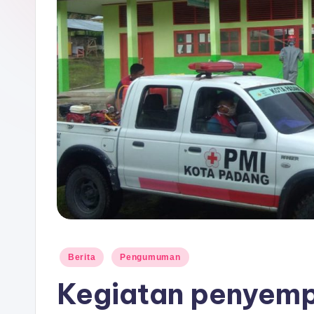
P
A
D
A
N
G
Posted
Berita
Pengumuman
in
Kegiatan penyemp