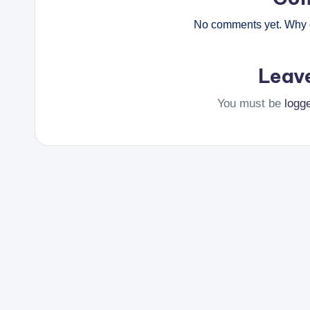
No comments yet. Why d
Leav
You must be
logg