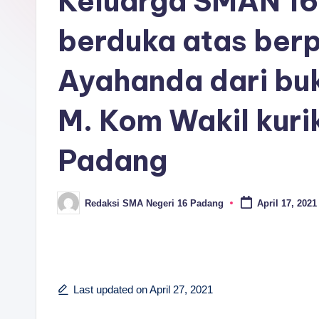
Keluarga SMAN 16
P
A
berduka atas berp
D
Ayahanda dari buk 
A
M. Kom Wakil kur
N
G
Padang
Redaksi SMA Negeri 16 Padang
April 17, 2021
Posted
by
Last updated on April 27, 2021