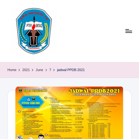
Skip
to
content
S
TACELAK
(TAGEH,
M
Home
2021
June
7
jadwal PPDB 2021
CADIAK,
A
ELOK
LAKU)
N
1
6
P
A