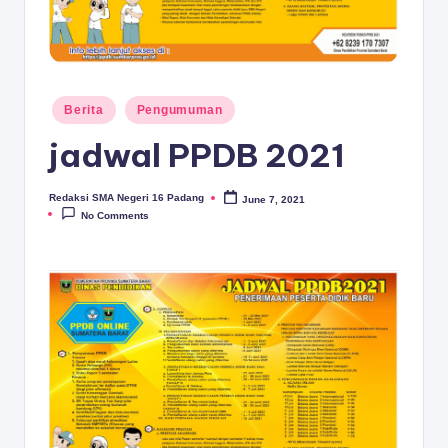
D
A
N
G
Posted
Berita
Pengumuman
in
jadwal PPDB 2021
Redaksi SMA Negeri 16 Padang
June 7, 2021
Posted
by
No Comments