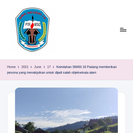
Skip
to
content
S
TACELAK
(TAGEH,
M
Home
2021
June
17
Keindahan SMAN 16 Padang memberikan
CADIAK,
pesona yang menakjutkan untuk dijadi salah objekwisata alam
A
ELOK
LAKU)
N
1
6
P
A