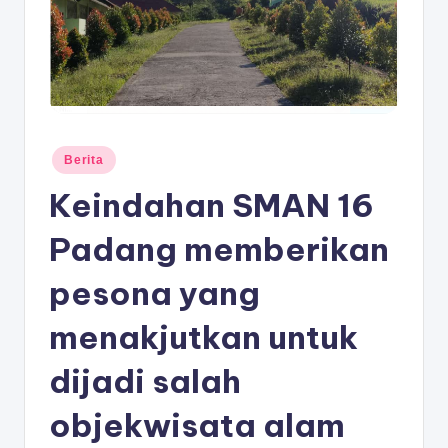
D
A
N
G
Posted
Berita
in
Keindahan SMAN 16
Padang memberikan
pesona yang
menakjutkan untuk
dijadi salah
objekwisata alam