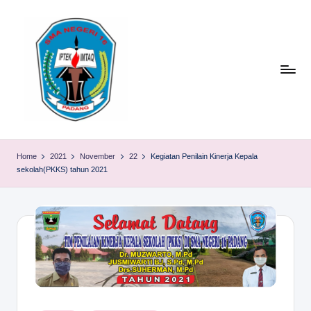
Skip
to
content
S
TACELAK
(TAGEH,
M
Home
2021
November
22
Kegiatan Penilain Kinerja Kepala
CADIAK,
sekolah(PKKS) tahun 2021
A
ELOK
LAKU)
N
1
6
P
A