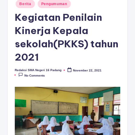
D
Posted
Berita
Pengumuman
in
A
Kegiatan Penilain
N
Kinerja Kepala
G
sekolah(PKKS) tahun
2021
Redaksi SMA Negeri 16 Padang
November 22, 2021
Posted
by
No Comments