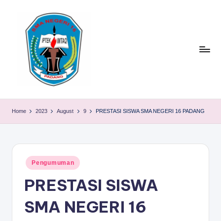
Skip
to
content
S
TACELAK
(TAGEH,
M
Home
2023
August
9
PRESTASI SISWA SMA NEGERI 16 PADANG
CADIAK,
A
ELOK
LAKU)
N
1
Posted
Pengumuman
in
6
PRESTASI SISWA
P
SMA NEGERI 16
A