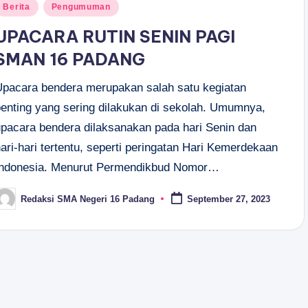
osted
Berita
Pengumuman
n
UPACARA RUTIN SENIN PAGI
SMAN 16 PADANG
Upacara bendera merupakan salah satu kegiatan
penting yang sering dilakukan di sekolah. Umumnya,
upacara bendera dilaksanakan pada hari Senin dan
ari-hari tertentu, seperti peringatan Hari Kemerdekaan
Indonesia. Menurut Permendikbud Nomor…
Redaksi SMA Negeri 16 Padang
September 27, 2023
osted
y