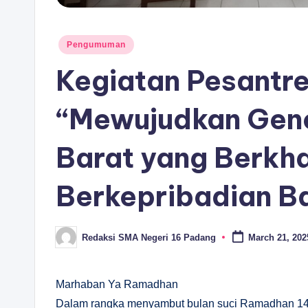
Posted
Pengumuman
in
Kegiatan Pesantr
“Mewujudkan Gene
Barat yang Berkh
Berkepribadian B
Redaksi SMA Negeri 16 Padang
March 21, 202
Posted
by
Marhaban Ya Ramadhan
Dalam rangka menyambut bulan suci Ramadhan 14