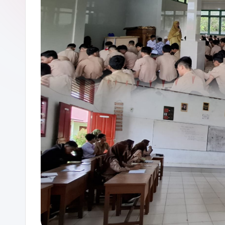
P
A
D
A
N
G