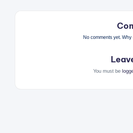
Co
No comments yet. Why d
Leav
You must be
logg