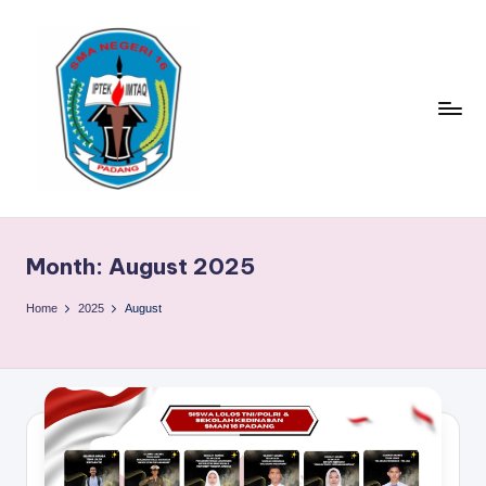
Skip
to
content
S
TACELAK
(TAGEH,
M
CADIAK,
Month:
August 2025
A
ELOK
LAKU)
N
Home
2025
August
1
6
P
A