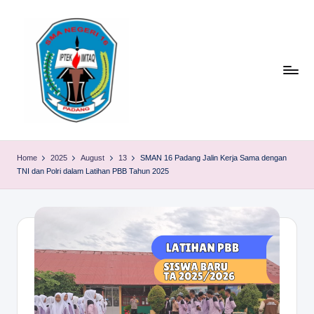
Skip
to
content
S
TACELAK
(TAGEH,
M
Home
2025
August
13
SMAN 16 Padang Jalin Kerja Sama dengan
CADIAK,
TNI dan Polri dalam Latihan PBB Tahun 2025
A
ELOK
LAKU)
N
1
6
P
A