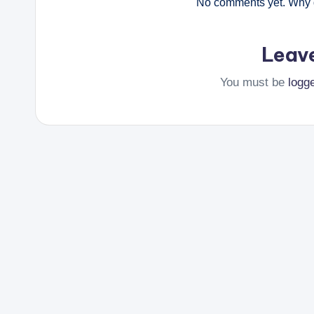
No comments yet. Why d
Leav
You must be
logg