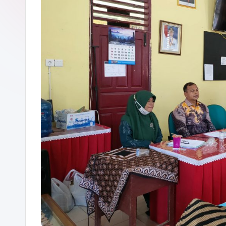
P
A
D
A
N
G