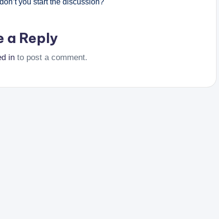
on’t you start the discussion?
e a Reply
ed in
to post a comment.