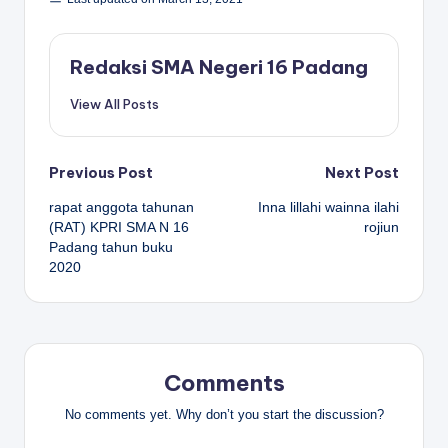
Redaksi SMA Negeri 16 Padang
View All Posts
Post
Previous Post
Next Post
rapat anggota tahunan
Inna lillahi wainna ilahi
navigation
(RAT) KPRI SMA N 16
rojiun
Padang tahun buku
2020
Comments
No comments yet. Why don’t you start the discussion?