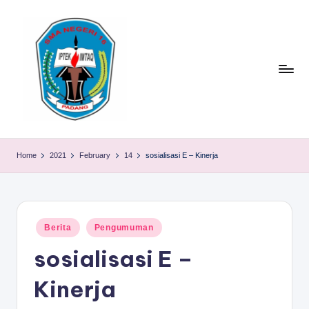
Skip
to
content
S
TACELAK
(TAGEH,
M
Home
2021
February
14
sosialisasi E – Kinerja
CADIAK,
A
ELOK
LAKU)
N
1
Posted
Berita
Pengumuman
in
6
sosialisasi E –
P
Kinerja
A