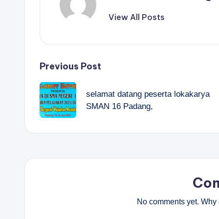
View All Posts
Post
Previous Post
navigation
selamat datang peserta lokakarya
SMAN 16 Padang,
Co
No comments yet. Why d