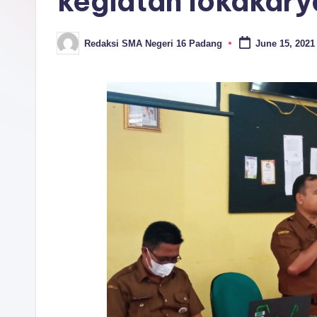
kegiatan lokakar
P
A
Redaksi SMA Negeri 16 Padang
June 15, 2021
Posted
D
by
A
N
G