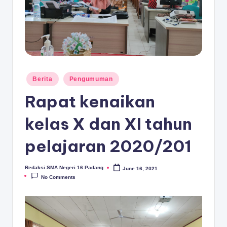
D
A
N
G
Posted
Berita
Pengumuman
in
Rapat kenaikan
kelas X dan XI tahun
pelajaran 2020/201
Redaksi SMA Negeri 16 Padang
June 16, 2021
Posted
by
No Comments