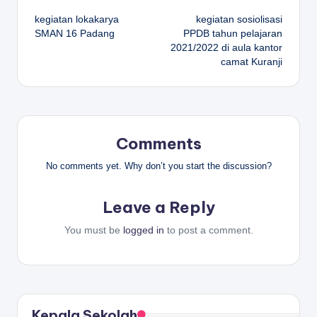
Post
kegiatan lokakarya
kegiatan sosiolisasi
navigation
SMAN 16 Padang
PPDB tahun pelajaran
2021/2022 di aula kantor
camat Kuranji
Comments
No comments yet. Why don’t you start the discussion?
Leave a Reply
You must be
logged in
to post a comment.
Kepala Sekolah