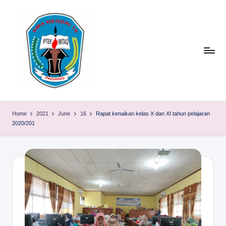
Skip
to
content
S
TACELAK
(TAGEH,
M
Home
2021
June
16
Rapat kenaikan kelas X dan XI tahun pelajaran
CADIAK,
2020/201
A
ELOK
LAKU)
N
1
6
P
A