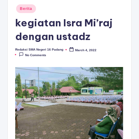
D
Posted
Berita
A
in
kegiatan Isra Mi’raj
N
G
dengan ustadz
Redaksi SMA Negeri 16 Padang
March 4, 2022
Posted
by
No Comments