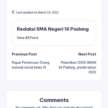
Last updated on March 19, 2022
Redaksi SMA Negeri 16 Padang
View All Posts
Post
Previous Post
Next Post
Rapat Pertemuan Orang
Pelantikan OSIS SMAN
navigation
tua/wali murid kelas XI
16 Padang, priode tahun
2022
Comments
No comments yet. Why don’t you start the discussion?