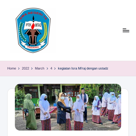
Skip
to
content
S
TACELAK
(TAGEH,
M
Home
2022
March
4
kegiatan Isra Mi’raj dengan ustadz
CADIAK,
A
ELOK
LAKU)
N
1
6
P
A