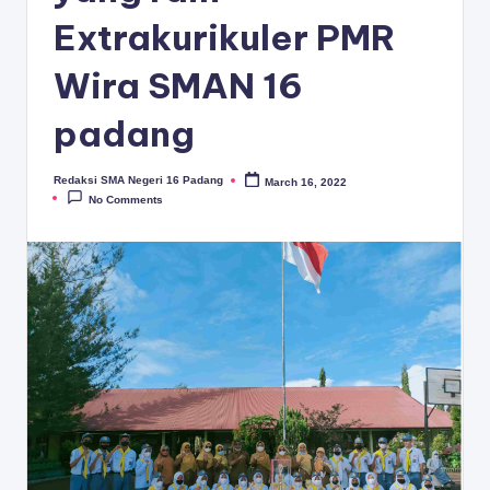
D
Extrakurikuler PMR
A
Wira SMAN 16
N
G
padang
Redaksi SMA Negeri 16 Padang
March 16, 2022
Posted
by
No Comments