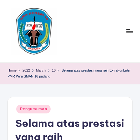
Skip
to
content
S
TACELAK
(TAGEH,
M
Home
2022
March
16
Selama atas prestasi yang raih Extrakurikuler
CADIAK,
PMR Wira SMAN 16 padang
A
ELOK
LAKU)
N
1
Posted
6
Pengumuman
in
Selama atas prestasi
P
A
yang raih