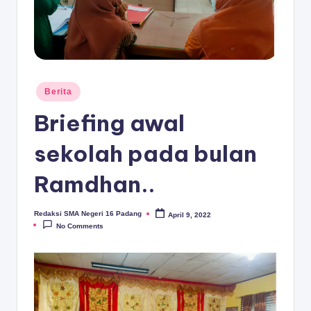
D
A
N
G
Posted
Berita
in
Briefing awal
sekolah pada bulan
Ramdhan..
Redaksi SMA Negeri 16 Padang
April 9, 2022
Posted
by
No Comments