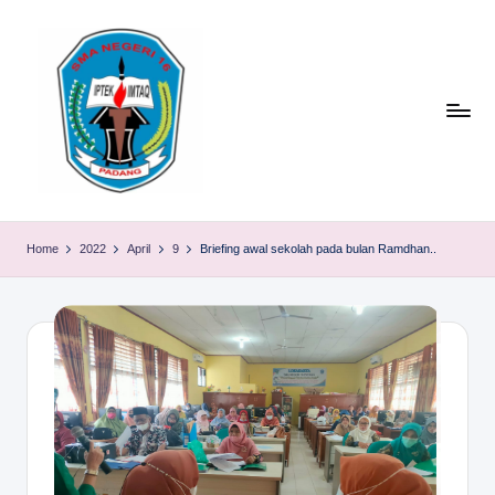
Skip
to
content
S
TACELAK
(TAGEH,
M
Home
2022
April
9
Briefing awal sekolah pada bulan Ramdhan..
CADIAK,
A
ELOK
LAKU)
N
1
6
P
A