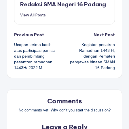
Redaksi SMA Negeri 16 Padang
View All Posts
Post
Previous Post
Next Post
Ucapan terima kasih
Kegiatan pesatren
navigation
atas partisipasi panitia
Ramadhan 1443 H,
dan pembimbing
dengan Pemateri
pesantren ramadhan
pengawas binaan SMAN
1443H/ 2022 M
16 Padang
Comments
No comments yet. Why don’t you start the discussion?
Leave a Reply