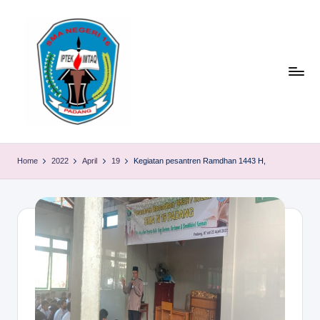
Skip
to
content
S
TACELAK
(TAGEH,
M
Home
2022
April
19
Kegiatan pesantren Ramdhan 1443 H,
CADIAK,
A
ELOK
LAKU)
N
1
6
P
A