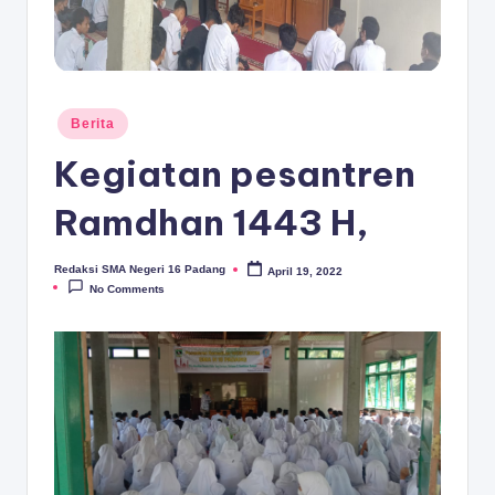
D
A
N
G
Posted
Berita
in
Kegiatan pesantren
Ramdhan 1443 H,
Redaksi SMA Negeri 16 Padang
April 19, 2022
Posted
by
No Comments