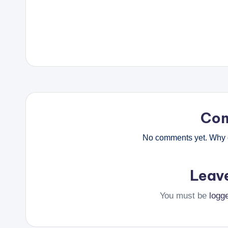
Co
No comments yet. Why d
Leav
You must be
logg