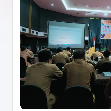
P
A
D
A
N
G