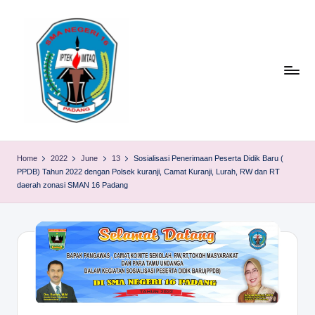
Skip
to
content
S
TACELAK
(TAGEH,
M
Home
2022
June
13
Sosialisasi Penerimaan Peserta Didik Baru (
CADIAK,
PPDB) Tahun 2022 dengan Polsek kuranji, Camat Kuranji, Lurah, RW dan RT
A
ELOK
daerah zonasi SMAN 16 Padang
LAKU)
N
1
6
P
A