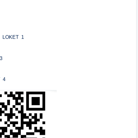
di LOKET 1
3
T 4