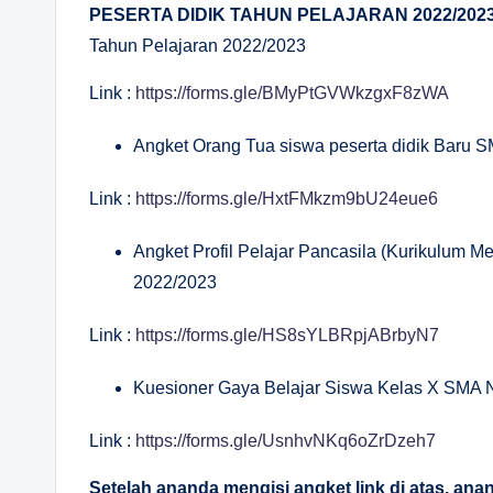
PESERTA DIDIK TAHUN PELAJARAN 2022/202
Tahun Pelajaran 2022/2023
Link :
https://forms.gle/BMyPtGVWkzgxF8zWA
Angket Orang Tua siswa peserta didik Baru 
Link :
https://forms.gle/HxtFMkzm9bU24eue6
Angket Profil Pelajar Pancasila (Kurikulum 
2022/2023
Link :
https://forms.gle/HS8sYLBRpjABrbyN7
Kuesioner Gaya Belajar Siswa Kelas X SMA 
Link :
https://forms.gle/UsnhvNKq6oZrDzeh7
Setelah ananda mengisi angket link di atas, an