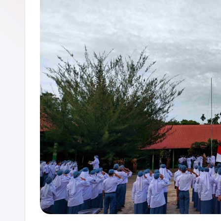
P
A
D
A
N
G