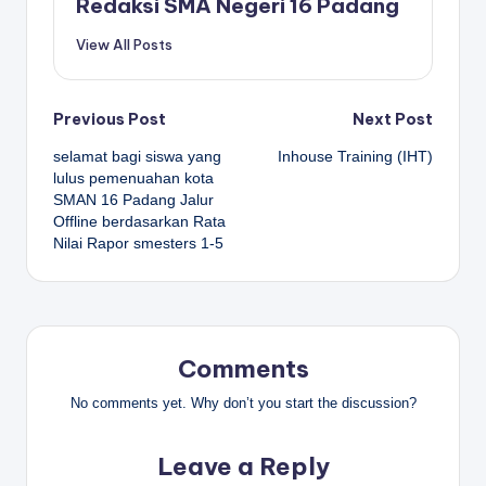
Redaksi SMA Negeri 16 Padang
View All Posts
Post
Previous Post
Next Post
selamat bagi siswa yang
Inhouse Training (IHT)
navigation
lulus pemenuahan kota
SMAN 16 Padang Jalur
Offline berdasarkan Rata
Nilai Rapor smesters 1-5
Comments
No comments yet. Why don’t you start the discussion?
Leave a Reply