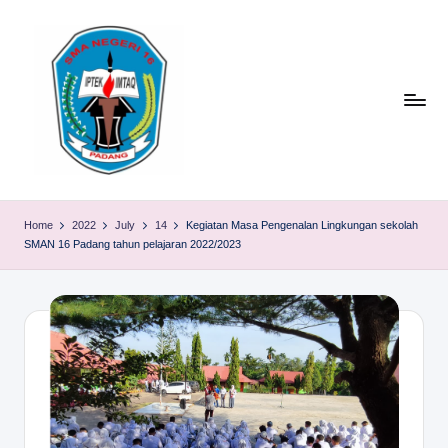
Skip
to
content
S
TACELAK
(TAGEH,
M
Home
2022
July
14
Kegiatan Masa Pengenalan Lingkungan sekolah
CADIAK,
SMAN 16 Padang tahun pelajaran 2022/2023
A
ELOK
LAKU)
N
1
6
P
A