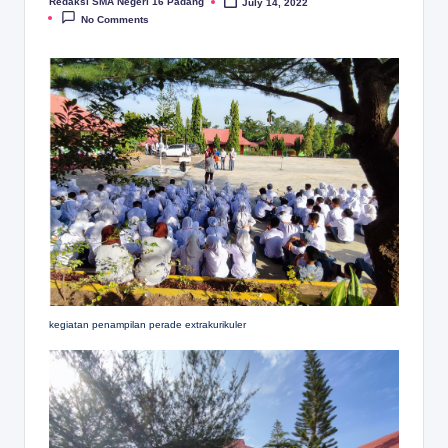
Redaksi SMA Negeri 16 Padang
July 14, 2022
Posted
by
No Comments
kegiatan penampilan perade extrakurikuler