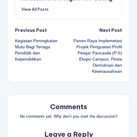
View All Posts
Post
Previous Post
Next Post
Kegiatan Peningkatan
Panen Raya Implemetasi
navigation
Mutu Bagi Tenaga
Projek Penguatan Profil
Pendidik dan
Pelajar Pancasila (P-5)
Kependidikan
Ekspo Campus, Pesta
Demokrasi dan
Kewirausahaan
Comments
No comments yet. Why don’t you start the discussion?
Leave a Reply