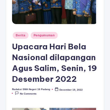
D
A
N
G
Posted
Berita
Pengumuman
in
Upacara Hari Bela
Nasional dilapangan
Agus Salim, Senin, 19
Desember 2022
Redaksi SMA Negeri 16 Padang
December 19, 2022
Posted
by
No Comments