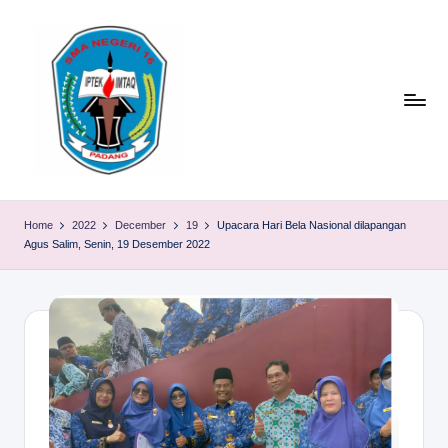
Skip
to
content
S
TACELAK
(TAGEH,
M
Home
2022
December
19
Upacara Hari Bela Nasional dilapangan
CADIAK,
Agus Salim, Senin, 19 Desember 2022
A
ELOK
LAKU)
N
1
6
P
A