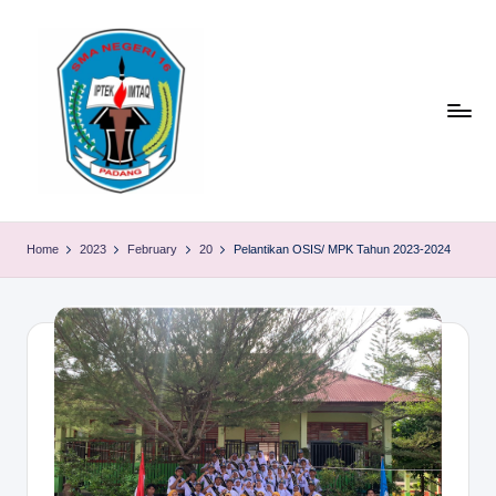
Skip
to
content
S
TACELAK
(TAGEH,
M
Home
2023
February
20
Pelantikan OSIS/ MPK Tahun 2023-2024
CADIAK,
A
ELOK
LAKU)
N
1
6
P
A