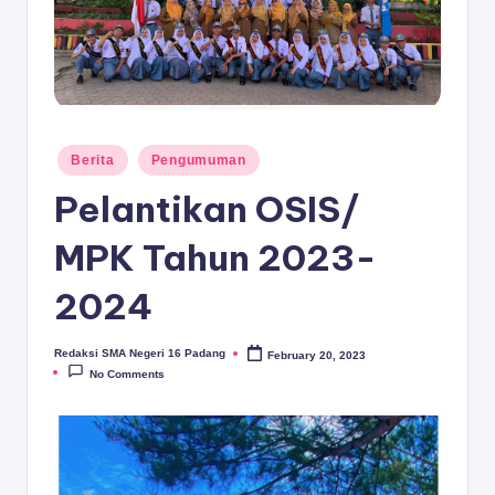
D
A
N
G
Posted
Berita
Pengumuman
in
Pelantikan OSIS/
MPK Tahun 2023-
2024
Redaksi SMA Negeri 16 Padang
February 20, 2023
Posted
by
No Comments