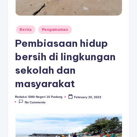
D
A
N
Posted
Berita
Pengumuman
G
in
Pembiasaan hidup
bersih di lingkungan
sekolah dan
masyarakat
Redaksi SMA Negeri 16 Padang
February 20, 2023
Posted
by
No Comments