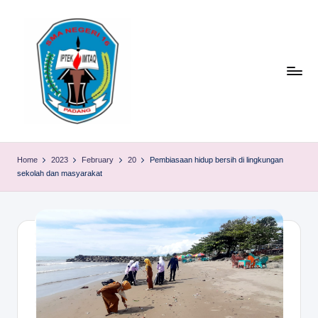
Skip
to
content
S
TACELAK
(TAGEH,
M
Home
2023
February
20
Pembiasaan hidup bersih di lingkungan
CADIAK,
sekolah dan masyarakat
A
ELOK
LAKU)
N
1
6
P
A