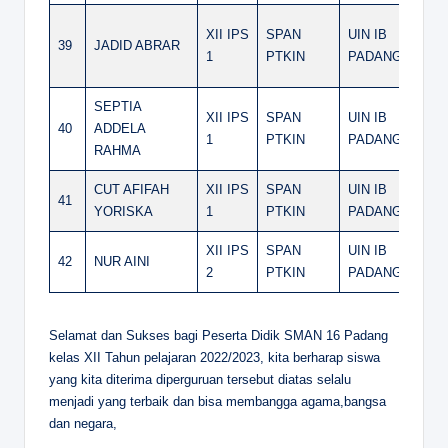
XII IPS
SPAN
UIN IB
39
JADID ABRAR
1
PTKIN
PADANG
SEPTIA
XII IPS
SPAN
UIN IB
40
ADDELA
1
PTKIN
PADANG
RAHMA
CUT AFIFAH
XII IPS
SPAN
UIN IB
41
YORISKA
1
PTKIN
PADANG
XII IPS
SPAN
UIN IB
42
NUR AINI
2
PTKIN
PADANG
Selamat dan Sukses bagi Peserta Didik SMAN 16 Padang
kelas XII Tahun pelajaran 2022/2023, kita berharap siswa
yang kita diterima diperguruan tersebut diatas selalu
menjadi yang terbaik dan bisa membangga agama,bangsa
dan negara,