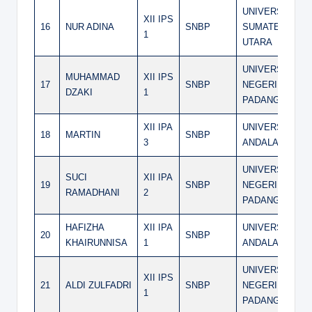
UNIVERSITAS
XII IPS
16
NUR ADINA
SNBP
SUMATERA
1
UTARA
UNIVERSITAS
MUHAMMAD
XII IPS
17
SNBP
NEGERI
DZAKI
1
PADANG
XII IPA
UNIVERSITAS
18
MARTIN
SNBP
3
ANDALAS
UNIVERSITAS
SUCI
XII IPA
19
SNBP
NEGERI
RAMADHANI
2
PADANG
HAFIZHA
XII IPA
UNIVERSITAS
20
SNBP
KHAIRUNNISA
1
ANDALAS
UNIVERSITAS
XII IPS
21
ALDI ZULFADRI
SNBP
NEGERI
1
PADANG