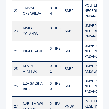
POLITEKNIK
TRISYA
XII IPS
22
SNBP
NEGERI
OKSARILDA
4
PADANG
UNIVERSITAS
RISKA
XII IPS
23
SNBP
NEGERI
YOLANDA
1
PADANG
UNIVERSITAS
XII IPS
24
DINA DIYANTI
SNBP
NEGERI
1
PADANG
KEVIN
XII IPS
UNIVERSITAS
25
SNBP
ATATTUR
1
ANDALAS
UNIVERSITAS
EZA SALSHA
XII IPS
26
SNBP
NEGERI
BILLA
3
PADANG
POLITEKNIK
NABILLA DWI
XII IPA
27
PMDP
KESEHATAN