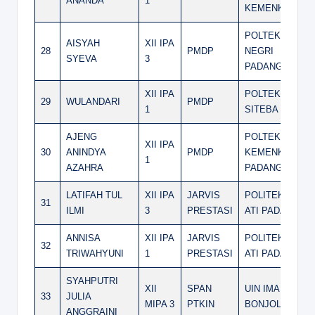
ANANDA
1
KEMENKES
POLTEKES
AISYAH
XII IPA
28
PMDP
NEGRI
SYEVA
3
PADANG
XII IPA
POLTEKES
29
WULANDARI
PMDP
1
SITEBA
AJENG
POLTEKKES
XII IPA
30
ANINDYA
PMDP
KEMENKES
1
AZAHRA
PADANG
LATIFAH TUL
XII IPA
JARVIS
POLITEKNIK
31
ILMI
3
PRESTASI
ATI PADANG
ANNISA
XII IPA
JARVIS
POLITEKNIK
32
TRIWAHYUNI
1
PRESTASI
ATI PADANG
SYAHPUTRI
XII
SPAN
UIN IMAM
33
JULIA
MIPA 3
PTKIN
BONJOL
ANGGRAINI