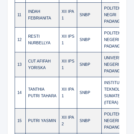
POLITEKNIK
INDAH
XII IPA
11
SNBP
NEGRI
FEBRIANITA
1
PADANG
POLITEKNIK
RESTI
XII IPS
12
SNBP
NEGERI
NURBELLYA
1
PADANG
UNIVERSITAS
CUT AFIFAH
XII IPS
13
SNBP
NEGERI
YORISKA
1
PADANG
INSTITUT
TANTHIA
XII IPA
TEKNOLOGI
14
SNBP
PUTRI TAHARA
1
SUMATERA
(ITERA)
POLITEKNIK
XII IPA
15
PUTRI YASMIN
SNBP
NEGERI
2
PADANG