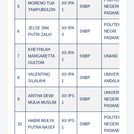
MORENO TUA
XII IPA
5
SNBP
NEGERI
TAMPUBOLON
1
PADANG
POLITEKNIK
JELSE DWI
XII IPA
6
SNBP
NEGRI
PUTRI ZALVI
3
PADANG
KHEYHILAH
XII IPA
7
MARGARETTA
SNBP
UNAND
1
GULTOM
VALENTINO
XII IPA
UNIVERSITAS
8
SNBP
SILALAHI
1
ANDALAS
UNIVERSITAS
ARITHA DEWI
XII IPS
9
SNBP
NEGERI
MULIA MUSLIM
1
PADANG
POLITEKNIK
HABIB MULYA
XII IPS
10
SNBP
NEGERI
PUTRA NASEF
1
PADANG