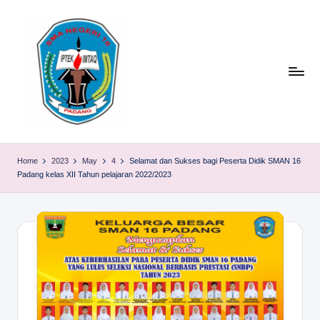
Skip
to
content
S
TACELAK
(TAGEH,
M
Home
2023
May
4
Selamat dan Sukses bagi Peserta Didik SMAN 16
CADIAK,
Padang kelas XII Tahun pelajaran 2022/2023
A
ELOK
LAKU)
N
1
6
P
A