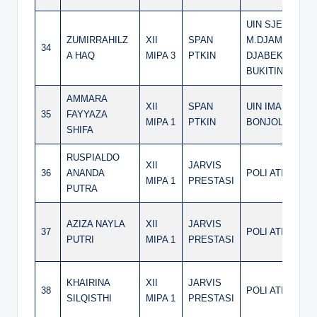
UIN SJECH
ZUMIRRAHILZ
XII
SPAN
M.DJAMIL
34
A HAQ
MIPA 3
PTKIN
DJABEK
BUKITINGGI
AMMARA
XII
SPAN
UIN IMAM
35
FAYYAZA
MIPA 1
PTKIN
BONJOL
SHIFA
RUSPIALDO
XII
JARVIS
36
ANANDA
POLI ATI
MIPA 1
PRESTASI
PUTRA
AZIZA NAYLA
XII
JARVIS
37
POLI ATI
PUTRI
MIPA 1
PRESTASI
KHAIRINA
XII
JARVIS
38
POLI ATI
SILQISTHI
MIPA 1
PRESTASI