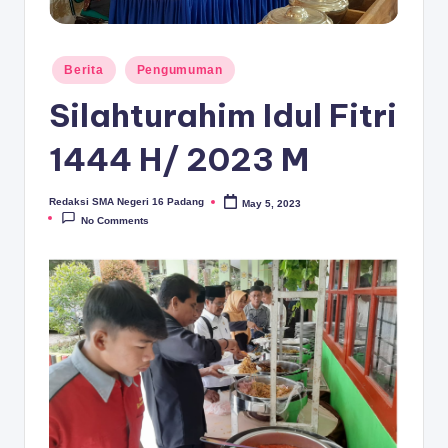
D
A
N
Posted
Berita
Pengumuman
in
G
Silahturahim Idul Fitri
1444 H/ 2023 M
Redaksi SMA Negeri 16 Padang
May 5, 2023
Posted
by
No Comments