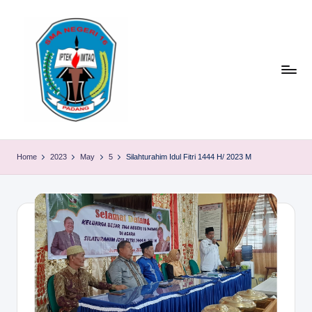
Skip
to
content
S
TACELAK
(TAGEH,
M
Home
2023
May
5
Silahturahim Idul Fitri 1444 H/ 2023 M
CADIAK,
A
ELOK
LAKU)
N
1
6
P
A