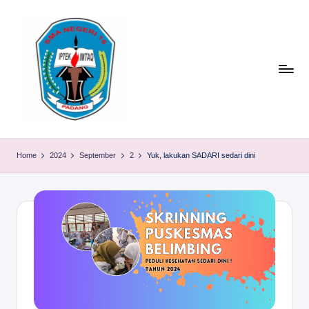
Skip
to
content
S
TACELAK
(TAGEH,
M
Home
2024
September
2
Yuk, lakukan SADARI sedari dini
CADIAK,
A
ELOK
LAKU)
N
1
6
P
A