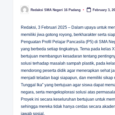
Redaksi SMA Negeri 16 Padang
February 3, 2
Posted
by
Redaksi, 3 Februari 2025 – Dalam upaya untuk memb
memiliki jiwa gotong royong, berkharakter serta s
Penguatan Profil Pelajar Pancasila (P5) di SMA Ne
yang berbeda setiap tingkatnya. Tema pada kelas X 
bertujuan membangun kesadaran tentang pentingny
solusi terhadap masalah sampah plastik, pada kela
mendorong peserta didik agar menerapkan sehat jas
menjadi teladan bagi siapapun, dan memiliki sikap 
Tunggal Ika” yang bertujuan agar siswa dapat mem
negara, serta mengeksplorasi solusi atas permasal
Proyek ini secara keseluruhan bertujuan untuk memb
sehingga mereka tidak hanya cerdas secara akademi
jawab sosial.