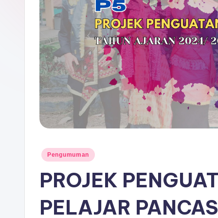
P
A
D
A
N
G
Posted
Pengumuman
in
PROJEK PENGUAT
PELAJAR PANCASI