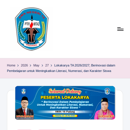
Skip
to
content
S
TACELAK
(TAGEH,
M
Home
2026
May
27
Lokakarya TA 2026/2027; Berinovasi dalam
CADIAK,
Pembelajaran untuk Meningkatkan Literasi, Numerasi, dan Karakter Siswa
A
ELOK
LAKU)
N
1
6
P
A