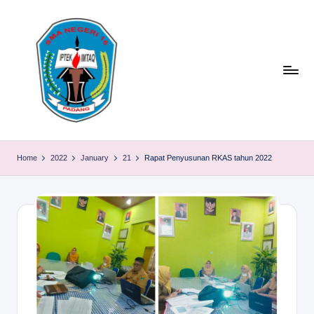
Skip
to
content
S
TACELAK
(TAGEH,
M
Home
2022
January
21
Rapat Penyusunan RKAS tahun 2022
CADIAK,
A
ELOK
LAKU)
N
1
6
P
A