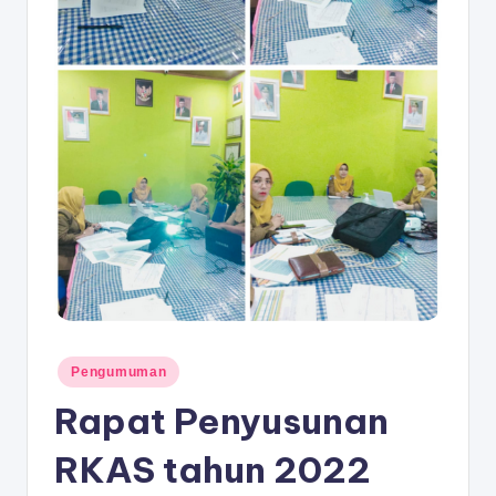
D
A
N
G
Posted
Pengumuman
in
Rapat Penyusunan
RKAS tahun 2022