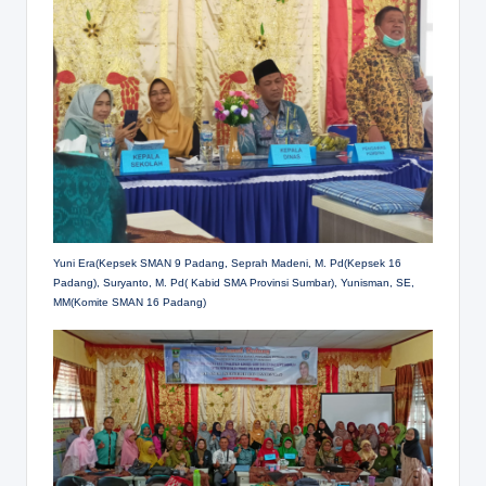
Yuni Era(Kepsek SMAN 9 Padang, Seprah Madeni, M. Pd(Kepsek 16
Padang), Suryanto, M. Pd( Kabid SMA Provinsi Sumbar), Yunisman, SE,
MM(Komite SMAN 16 Padang)