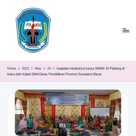
Skip
to
content
S
TACELAK
(TAGEH,
M
Home
2022
May
20
kegiatan lokakarya karya SMAN 16 Padang di
CADIAK,
buka oleh Kabid SMA Dinas Pendidikan Provinsi Sumatera Barat
A
ELOK
LAKU)
N
1
6
P
A