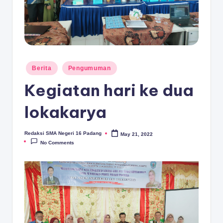
D
A
N
G
Posted
Berita
Pengumuman
in
Kegiatan hari ke dua
lokakarya
Redaksi SMA Negeri 16 Padang
May 21, 2022
Posted
by
No Comments