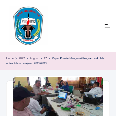
Skip
to
content
S
TACELAK
(TAGEH,
M
Home
2022
August
17
Rapat Komite Mengenai Program sekolah
CADIAK,
untuk tahun pelajaran 2022/2022
A
ELOK
LAKU)
N
1
6
P
A