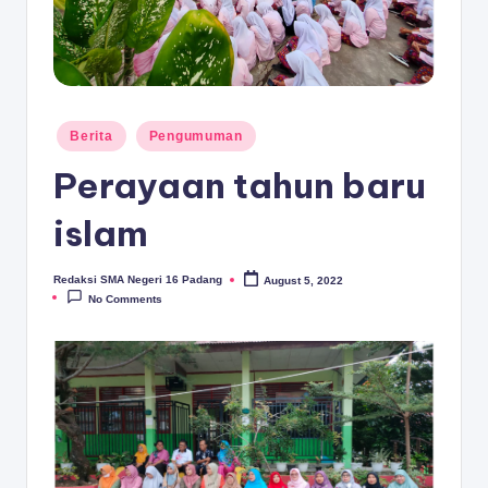
D
A
N
G
Posted
Berita
Pengumuman
in
Perayaan tahun baru
islam
Redaksi SMA Negeri 16 Padang
August 5, 2022
Posted
by
No Comments